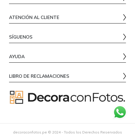
clientes@decoraconfotos.pe
Lun - Vie:
De 9:00 am a 1:30 pm
¿Quiénes somos?
De 2:30 pm a 6:00 pm
ATENCIÓN AL CLIENTE
Nuestro Blog
Sábados:
De 9:00 am a 12:00 pm
Programa de afiliados
Preguntas Frecuentes
SÍGUENOS
Cambios y Devoluciones
Términos y Condiciones
AYUDA
Contáctenos
LIBRO DE RECLAMACIONES
¿Cómo comprar?
Mi Cuenta
Seguimiento de Pedidos
decoraconfotos.pe © 2024 - Todos los Derechos Reservados